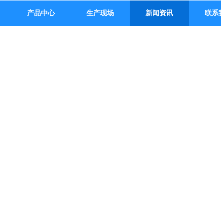
产品中心
生产现场
新闻资讯
联系