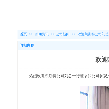
首页
>>
新闻资讯
>>
公司新闻
>>
欢迎凯斯特公司刘总
详细内容
欢迎
热烈欢迎凯斯特公司刘总一行莅临我公司参观