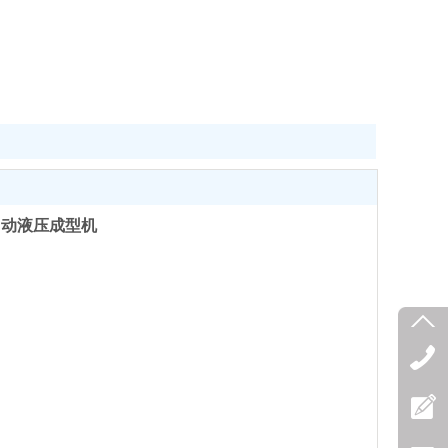
自动液压成型机