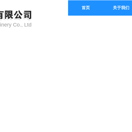
首页
关于我们
nery Co., Ltd