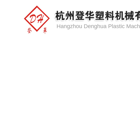
Hangzhou Denghua Plastic Machi