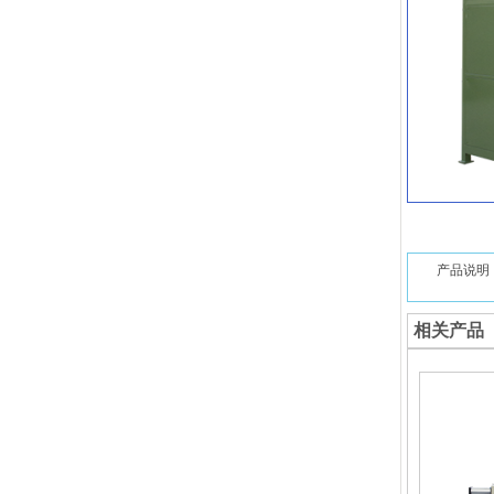
产品说明
相关产品