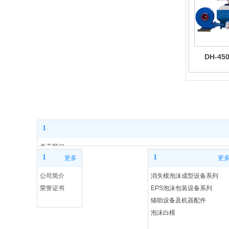
DH-4
1
关于我们
1
1
更多
更
产品中心
新闻资讯
公司简介
消失模泡沫成型设备系列
荣誉证书
EPS泡沫包装设备系列
辅助设备及机器配件
泡沫白模