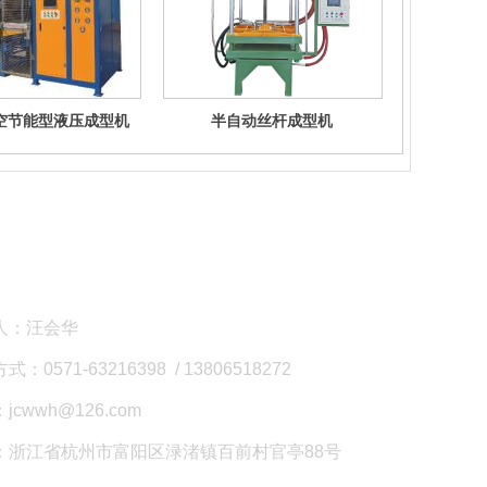
空节能型液压成型机
半自动丝杆成型机
消失
我们
人：汪会华
：0571-63216398 / 13806518272
：
jcwwh@126.com
：
浙江省杭州市富阳区渌渚镇百前村官亭88号