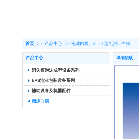
首页
>>
产品中心
>>
泡沫白模
>>
5T盖凯澄88白模
产品中心
详细说明
消失模泡沫成型设备系列
EPS泡沫包装设备系列
辅助设备及机器配件
泡沫白模