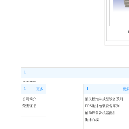
1
关于我们
1
1
更多
更
产品中心
新闻资讯
公司简介
消失模泡沫成型设备系列
荣誉证书
EPS泡沫包装设备系列
辅助设备及机器配件
泡沫白模