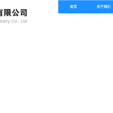
首页
关于我们
nery Co., Ltd