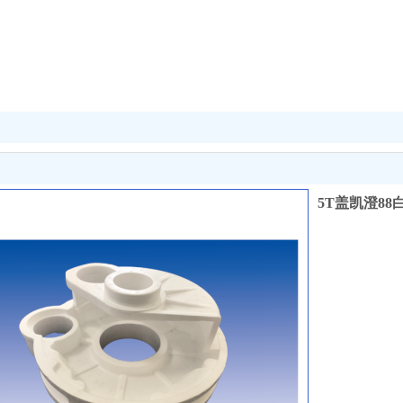
5T盖凯澄88